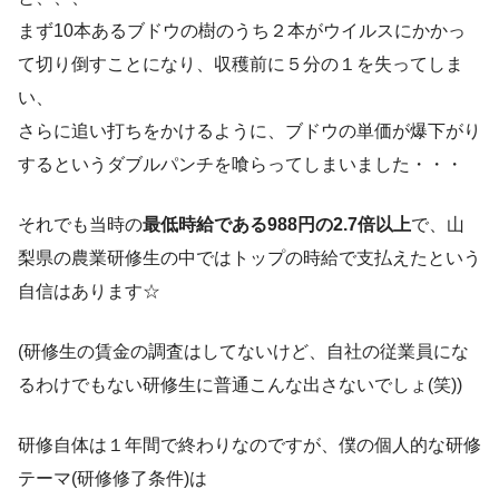
まず10本あるブドウの樹のうち２本がウイルスにかかっ
て切り倒すことになり、収穫前に５分の１を失ってしま
い、
さらに追い打ちをかけるように、ブドウの単価が爆下がり
するというダブルパンチを喰らってしまいました・・・
それでも当時の
最低時給である988円の2.7倍以上
で、山
梨県の農業研修生の中ではトップの時給で支払えたという
自信はあります☆
(研修生の賃金の調査はしてないけど、自社の従業員にな
るわけでもない研修生に普通こんな出さないでしょ(笑))
研修自体は１年間で終わりなのですが、僕の個人的な研修
テーマ(研修修了条件)は