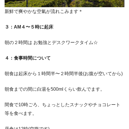
新鮮で爽やかな空氣が流れこみます＊
３：AM４〜５時に起床
朝の２時間は お勉強とデスクワークタイム☆
４：食事時間について
朝食は起床から１時間半〜２時間半後(お腹が空いてから)
朝食までの間に白湯を500mlくらい飲んでます。
間食で10時ごろ、ちょっとしたスナックやチョコレート
等を食べます。
昼食は12時(空腹です)