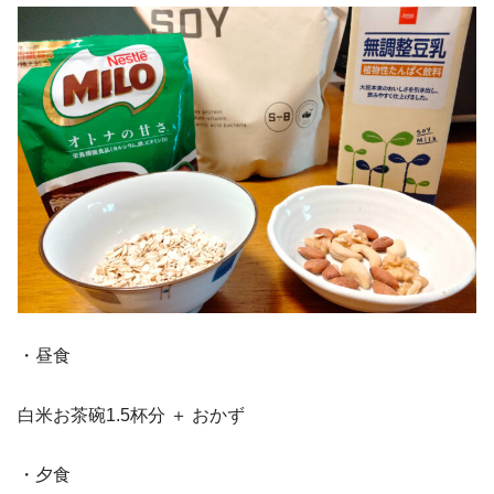
・昼食
白米お茶碗1.5杯分 ＋ おかず
・夕食