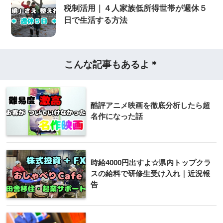
税制活用｜４人家族低所得世帯が週休５
日で生活する方法
こんな記事もあるよ＊
酷評アニメ映画を徹底分析したら超
名作になった話
時給4000円出すよ☆県内トップクラ
スの給料で研修生受け入れ｜近況報
告