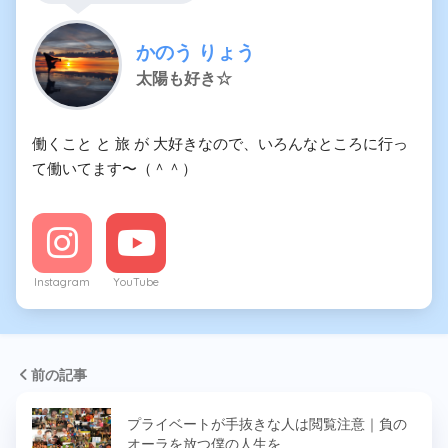
かのう りょう
太陽も好き☆
働くこと と 旅 が 大好きなので、いろんなところに行っ
て働いてます〜（＾＾）
Instagram
YouTube
前の記事
プライベートが手抜きな人は閲覧注意｜負の
オーラを放つ僕の人生を…